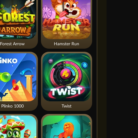
Forest Arrow
Hamster Run
Plinko 1000
Twist