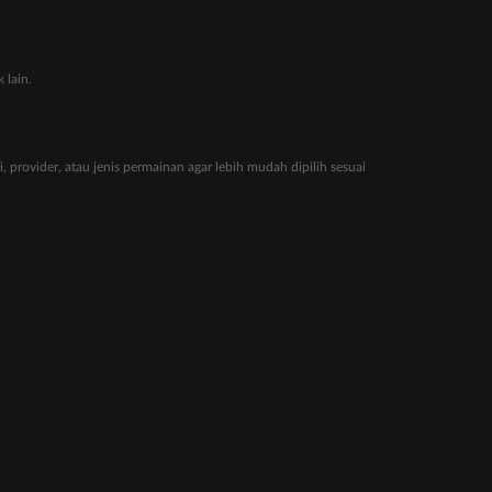
 lain.
provider, atau jenis permainan agar lebih mudah dipilih sesuai