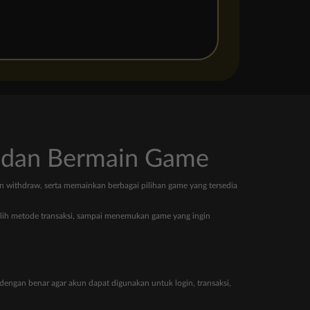
, dan Bermain Game
withdraw, serta memainkan berbagai pilihan game yang tersedia
lih metode transaksi, sampai menemukan game yang ingin
engan benar agar akun dapat digunakan untuk login, transaksi,