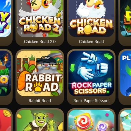
Chicken Road 2.0
Chicken Road
Rabbit Road
Rock Paper Scissors