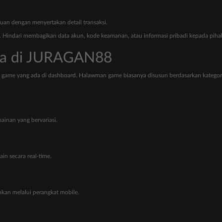
uan dengan menyertakan detail transaksi.
si. Hindari membagikan data akun, kode keamanan, atau informasi pribadi kepada pihak
dia di JURAGAN88
 game yang ada di dashboard. Halawman game biasanya disusun berdasarkan kategori, 
ainan yang bervariasi.
in secara real-time.
kan melalui perangkat mobile.