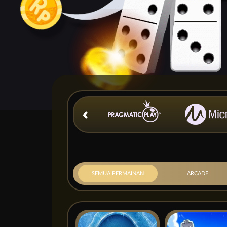
SEMUA PERMAINAN
ARCADE