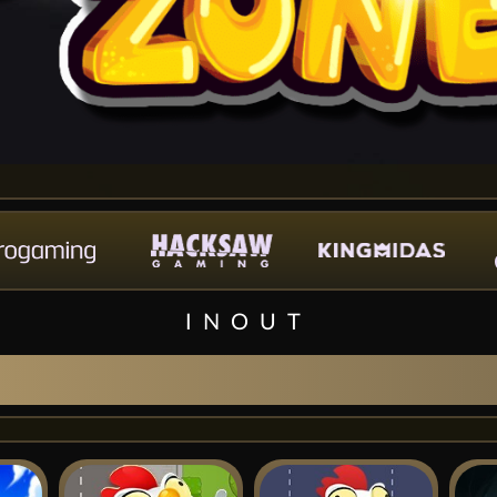
INOUT