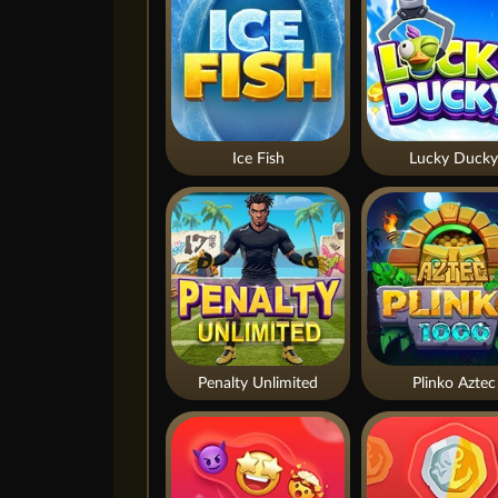
Ice Fish
Lucky Ducky
Penalty Unlimited
Plinko Aztec