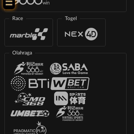
Race
Togel
Olahraga