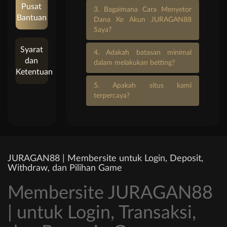
Pusat
3. Bagaimana Cara Menyetor
Bantuan
Dana Ke Akun JURAGAN88
Saya?
Syarat
4. Adakah batasan minimal
dan
dalam melakukan betting?
Ketentuan
5. Apakah situs kami
terpercaya?
JURAGAN88 | Membersite untuk Login, Deposit,
Withdraw, dan Pilihan Game
Membersite JURAGAN88
| untuk Login, Transaksi,