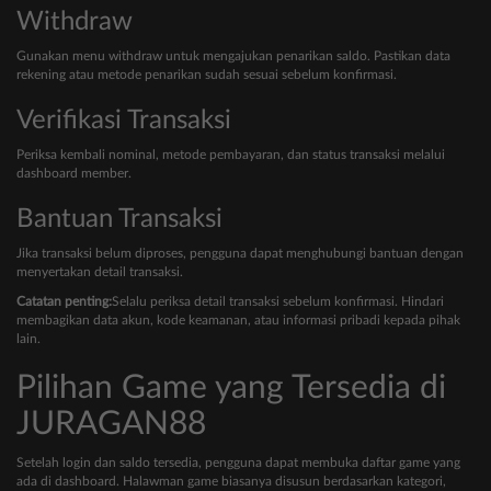
Withdraw
Gunakan menu withdraw untuk mengajukan penarikan saldo. Pastikan data
rekening atau metode penarikan sudah sesuai sebelum konfirmasi.
Verifikasi Transaksi
Periksa kembali nominal, metode pembayaran, dan status transaksi melalui
dashboard member.
Bantuan Transaksi
Jika transaksi belum diproses, pengguna dapat menghubungi bantuan dengan
menyertakan detail transaksi.
Catatan penting:
Selalu periksa detail transaksi sebelum konfirmasi. Hindari
membagikan data akun, kode keamanan, atau informasi pribadi kepada pihak
lain.
Pilihan Game yang Tersedia di
JURAGAN88
Setelah login dan saldo tersedia, pengguna dapat membuka daftar game yang
ada di dashboard. Halawman game biasanya disusun berdasarkan kategori,