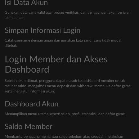
Isi Data Akun
Gunakan data yang valid agar proses verifikasi dan penggunaan akun berjalan
lebih lancar.
Simpan Informasi Login
Catat username dengan aman dan gunakan kata sandi yang tidak mudah
ditebak.
Login Member dan Akses
Dashboard
Setelah akun dibuat, pengguna dapat masuk ke dashboard member untuk
melihat saldo, mengakses menu deposit dan withdraw, membuka daftar game,
serta mengatur informasi akun.
Dashboard Akun
Menampilkan menu utama seperti saldo, profil, transaksi, dan daftar game.
Saldo Member
Membantu pengguna memantau saldo sebelum atau sesudah melakukan