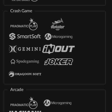
Crash Game
Arcade