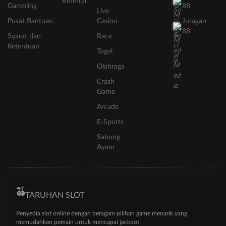
Referral
Gambling
88
Live
Pusat Bantuan
Casino
Juragan
88
Syarat dan
Race
Ketentuan
Togel
Olahraga
Crash
Game
Arcade
E-Sports
Sabung
Ayam
TARUHAN SLOT
Penyedia slot online dengan beragam pilihan game menarik yang
memudahkan pemain untuk mencapai jackpot