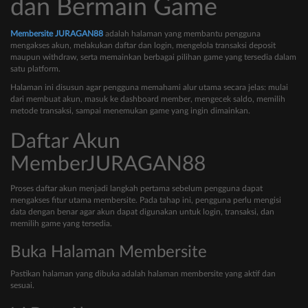
dan Bermain Game
Membersite JURAGAN88
adalah halaman yang membantu pengguna
mengakses akun, melakukan daftar dan login, mengelola transaksi deposit
maupun withdraw, serta memainkan berbagai pilihan game yang tersedia dalam
satu platform.
Halaman ini disusun agar pengguna memahami alur utama secara jelas: mulai
dari membuat akun, masuk ke dashboard member, mengecek saldo, memilih
metode transaksi, sampai menemukan game yang ingin dimainkan.
Daftar Akun
Member
JURAGAN88
Proses daftar akun menjadi langkah pertama sebelum pengguna dapat
mengakses fitur utama membersite. Pada tahap ini, pengguna perlu mengisi
data dengan benar agar akun dapat digunakan untuk login, transaksi, dan
memilih game yang tersedia.
Buka Halaman Membersite
Pastikan halaman yang dibuka adalah halaman membersite yang aktif dan
sesuai.