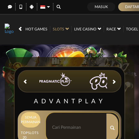
MASUK
DAFTA
IDR
12,678,888,
HOT GAMES
SLOTS
LIVE CASINO
RACE
TOGE
ADVANTPLAY
SEMUA
PERMAINAN
TOP
SLOTS
20