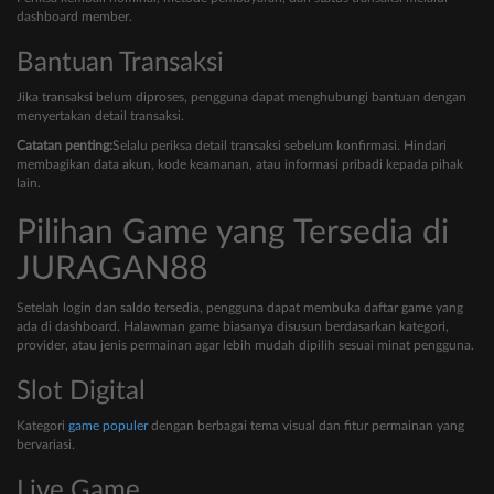
dashboard member.
Bantuan Transaksi
Jika transaksi belum diproses, pengguna dapat menghubungi bantuan dengan
menyertakan detail transaksi.
Catatan penting:
Selalu periksa detail transaksi sebelum konfirmasi. Hindari
membagikan data akun, kode keamanan, atau informasi pribadi kepada pihak
lain.
Pilihan Game yang Tersedia di
JURAGAN88
Setelah login dan saldo tersedia, pengguna dapat membuka daftar game yang
ada di dashboard. Halawman game biasanya disusun berdasarkan kategori,
provider, atau jenis permainan agar lebih mudah dipilih sesuai minat pengguna.
Slot Digital
Kategori
game populer
dengan berbagai tema visual dan fitur permainan yang
bervariasi.
Live Game