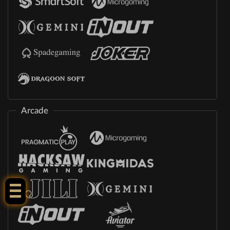
Arcade