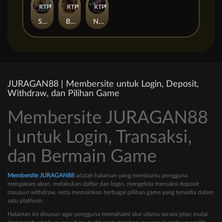
RTP
91%
RTP
89%
RTP
91%
Squid Game 2: Mukunghwa
Buffalo Rush HIGHROLLER
Nexus Gift Delight
JURAGAN88 | Membersite untuk Login, Deposit,
Withdraw, dan Pilihan Game
Membersite JURAGAN88
| untuk Login, Transaksi,
dan Bermain Game
Membersite JURAGAN88
adalah halaman yang membantu pengguna
mengakses akun, melakukan daftar dan login, mengelola transaksi deposit
maupun withdraw, serta memainkan berbagai pilihan game yang tersedia dalam
satu platform.
Halaman ini disusun agar pengguna memahami alur utama secara jelas: mulai