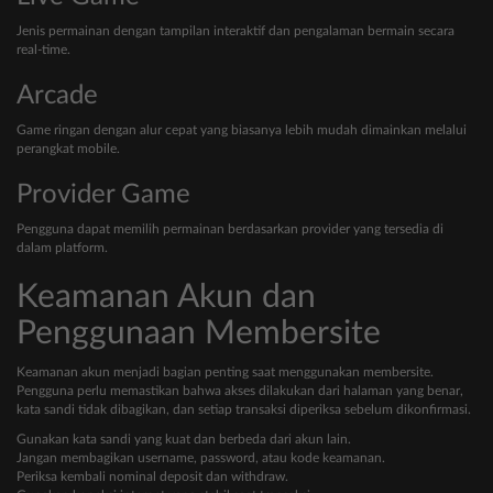
Jenis permainan dengan tampilan interaktif dan pengalaman bermain secara
real-time.
Arcade
Game ringan dengan alur cepat yang biasanya lebih mudah dimainkan melalui
perangkat mobile.
Provider Game
Pengguna dapat memilih permainan berdasarkan provider yang tersedia di
dalam platform.
Keamanan Akun dan
Penggunaan Membersite
Keamanan akun menjadi bagian penting saat menggunakan membersite.
Pengguna perlu memastikan bahwa akses dilakukan dari halaman yang benar,
kata sandi tidak dibagikan, dan setiap transaksi diperiksa sebelum dikonfirmasi.
Gunakan kata sandi yang kuat dan berbeda dari akun lain.
Jangan membagikan username, password, atau kode keamanan.
Periksa kembali nominal deposit dan withdraw.