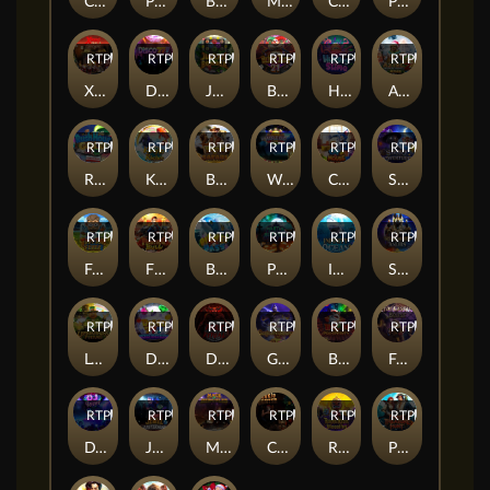
Crazy Bounty: Jackpot
Pinata Fest
Bunny to the Moon
Maya: Elemental Totem 2
Cai Shen Fortune
PUBG2
RTP
91%
RTP
90%
RTP
82%
RTP
86%
RTP
83%
RTP
92%
Xmas Gift Delight
Disco 777
Jumanji Bonanza
BlackJack21
Hungry Slime
Aztec: Bonus Hunt 2 Xmas
RTP
82%
RTP
83%
RTP
87%
RTP
86%
RTP
86%
RTP
81%
Rush Hour Gold
Kingyo Riches
Book of Safari
World Cup Final
Cat & Mouse
Starry Adventure
RTP
83%
RTP
85%
RTP
79%
RTP
95%
RTP
84%
RTP
89%
Football Fever
Fighting Bull
Big Net Bass
Phantom Multiplier
Infinity Ocean
Scale of Heaven: Anubis
RTP
88%
RTP
82%
RTP
95%
RTP
79%
RTP
79%
RTP
81%
Leprechaun’s Fortune
Disco 777 Hold and Win
Dark Ritual
Genie Mystery
Boom of Prosperity
Fantastic Beast
RTP
93%
RTP
86%
RTP
95%
RTP
85%
RTP
89%
RTP
95%
DJ Fever
Jewel Mastermind
Mace of Hercules
Cookie Hunter
Ramakien Blessing
Pirate Treasure Hunt