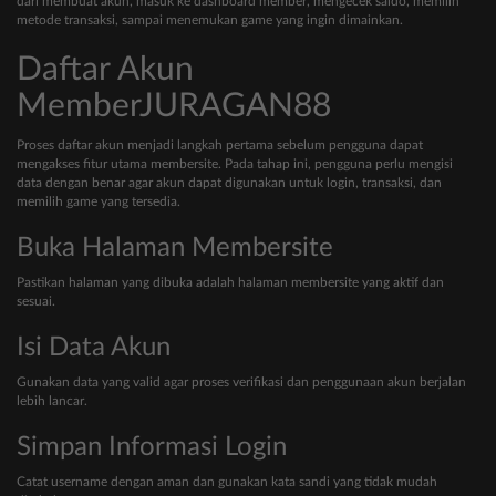
dari membuat akun, masuk ke dashboard member, mengecek saldo, memilih
metode transaksi, sampai menemukan game yang ingin dimainkan.
Daftar Akun
Member
JURAGAN88
Proses daftar akun menjadi langkah pertama sebelum pengguna dapat
mengakses fitur utama membersite. Pada tahap ini, pengguna perlu mengisi
data dengan benar agar akun dapat digunakan untuk login, transaksi, dan
memilih game yang tersedia.
Buka Halaman Membersite
Pastikan halaman yang dibuka adalah halaman membersite yang aktif dan
sesuai.
Isi Data Akun
Gunakan data yang valid agar proses verifikasi dan penggunaan akun berjalan
lebih lancar.
Simpan Informasi Login
Catat username dengan aman dan gunakan kata sandi yang tidak mudah