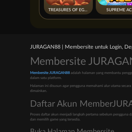
TREASURES OF EGYPT
SUPREME AC
JURAGAN88 | Membersite untuk Login, Dep
Membersite JURAGAN8
Membersite JURAGAN88
adalah halaman yang membantu pengguna
dalam satu platform.
Halaman ini disusun agar pengguna memahami alur utama secara 
dimainkan.
Daftar Akun Member
JUR
Proses daftar akun menjadi langkah pertama sebelum pengguna dap
dan memilih game yang tersedia.
Buka Halaman Membersite