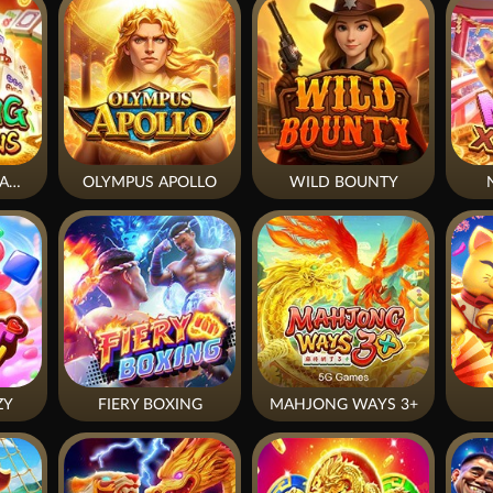
MAHJONG 5 DRAGONS
OLYMPUS APOLLO
WILD BOUNTY
ZY
FIERY BOXING
MAHJONG WAYS 3+