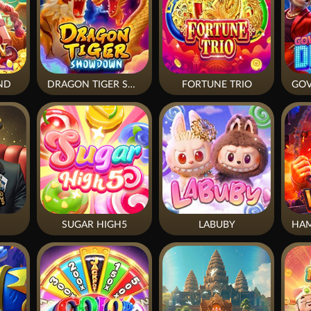
ND
DRAGON TIGER SHOWDOWN
FORTUNE TRIO
SUGAR HIGH5
LABUBY