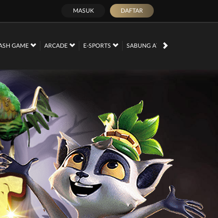
MASUK
DAFTAR
PROMOSI
ASH GAME
ARCADE
E-SPORTS
SABUNG AYAM