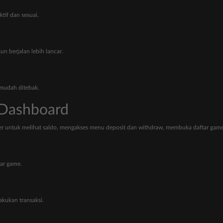
tif dan sesuai.
n berjalan lebih lancar.
mudah ditebak.
 Dashboard
 untuk melihat saldo, mengakses menu deposit dan withdraw, membuka daftar game,
tar game.
kukan transaksi.