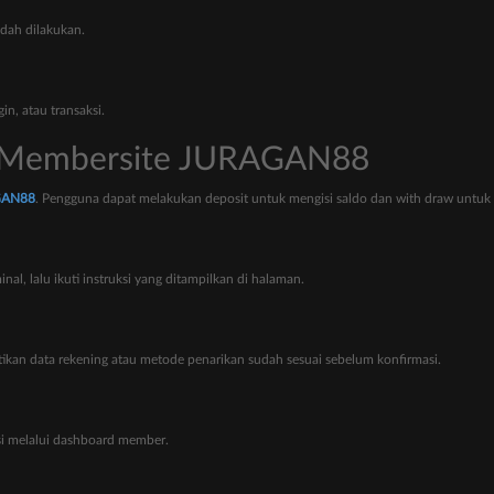
udah dilakukan.
n, atau transaksi.
i Membersite JURAGAN88
AGAN88
. Pengguna dapat melakukan deposit untuk mengisi saldo dan with draw untuk 
l, lalu ikuti instruksi yang ditampilkan di halaman.
kan data rekening atau metode penarikan sudah sesuai sebelum konfirmasi.
si melalui dashboard member.