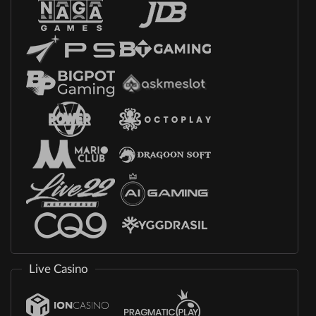
Live Casino