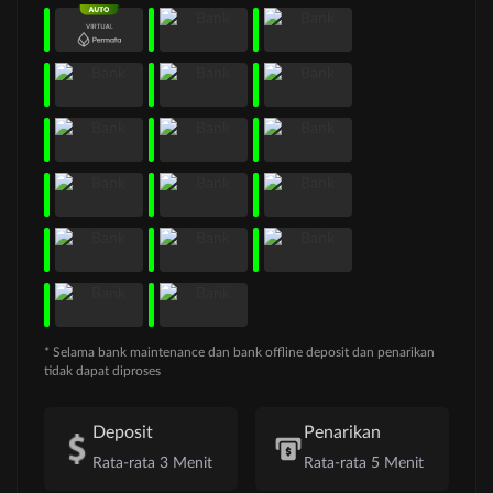
* Selama bank maintenance dan bank offline deposit dan penarikan
tidak dapat diproses
Deposit
Penarikan
Rata-rata 3 Menit
Rata-rata 5 Menit