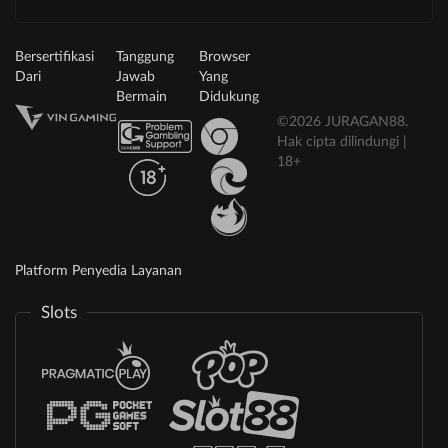
Bersertifikasi
Tanggung
Browser
Dari
Jawab
Yang
Bermain
Didukung
©2026 JURAGAN88.
Hak cipta dilindungi |
18+
Platform Penyedia Layanan
Slots