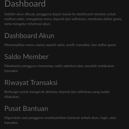
Dashboard
Setelah akun dibuat, pengguna dapat masuk ke dashboard member untuk
melihat saldo, mengakses menu deposit dan withdraw, membuka daftar game,
serta mengatur informasi akun.
Dashboard Akun
Menampilkan menu utama seperti saldo, profil, transaksi, dan daftar game.
Saldo Member
Membantu pengguna memantau saldo sebelum atau sesudah melakukan
transaksi.
Riwayat Transaksi
Berfungsi untuk mengecek aktivitas deposit dan withdraw yang sudah
dilakukan.
Pusat Bantuan
Digunakan saat pengguna membutuhkan bantuan terkait akun, login, atau
transaksi.