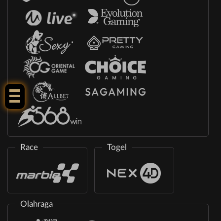
Tap Me!
Race
Togel
Olahraga