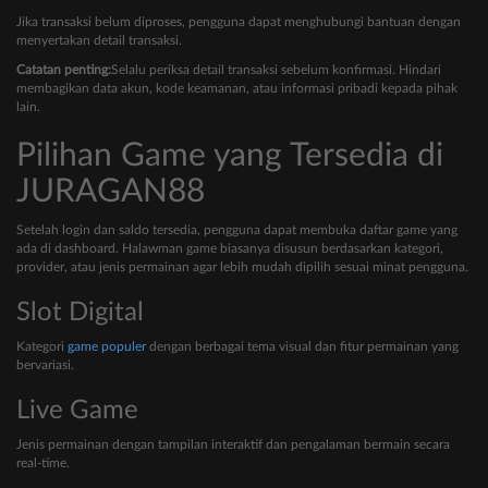
Jika transaksi belum diproses, pengguna dapat menghubungi bantuan dengan
menyertakan detail transaksi.
Catatan penting:
Selalu periksa detail transaksi sebelum konfirmasi. Hindari
membagikan data akun, kode keamanan, atau informasi pribadi kepada pihak
lain.
Pilihan Game yang Tersedia di
JURAGAN88
Setelah login dan saldo tersedia, pengguna dapat membuka daftar game yang
ada di dashboard. Halawman game biasanya disusun berdasarkan kategori,
provider, atau jenis permainan agar lebih mudah dipilih sesuai minat pengguna.
Slot Digital
Kategori
game populer
dengan berbagai tema visual dan fitur permainan yang
bervariasi.
Live Game
Jenis permainan dengan tampilan interaktif dan pengalaman bermain secara
real-time.