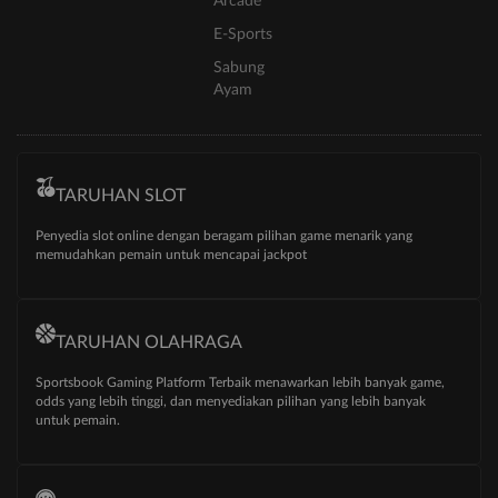
Arcade
E-Sports
Sabung
Ayam
TARUHAN SLOT
Penyedia slot online dengan beragam pilihan game menarik yang
memudahkan pemain untuk mencapai jackpot
TARUHAN OLAHRAGA
Sportsbook Gaming Platform Terbaik menawarkan lebih banyak game,
odds yang lebih tinggi, dan menyediakan pilihan yang lebih banyak
untuk pemain.