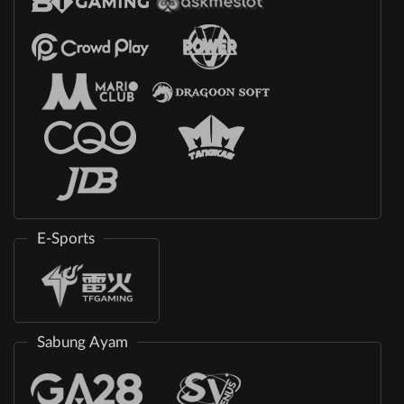
E-Sports
Sabung Ayam