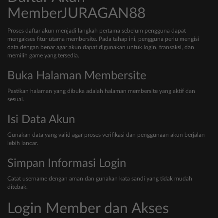
Member
JURAGAN88
Proses daftar akun menjadi langkah pertama sebelum pengguna dapat
mengakses fitur utama membersite. Pada tahap ini, pengguna perlu mengisi
data dengan benar agar akun dapat digunakan untuk login, transaksi, dan
memilih game yang tersedia.
Buka Halaman Membersite
Pastikan halaman yang dibuka adalah halaman membersite yang aktif dan
sesuai.
Isi Data Akun
Gunakan data yang valid agar proses verifikasi dan penggunaan akun berjalan
lebih lancar.
Simpan Informasi Login
Catat username dengan aman dan gunakan kata sandi yang tidak mudah
ditebak.
Login Member dan Akses