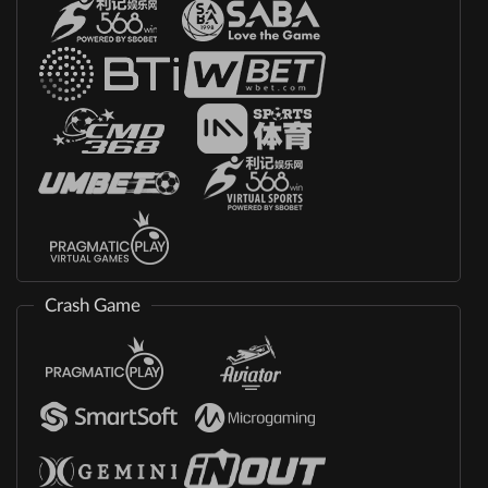
Crash Game