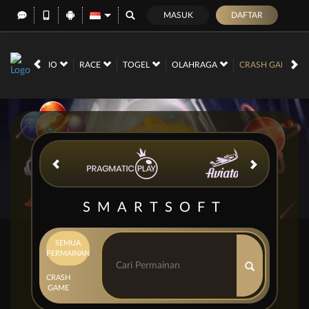
MASUK
DAFTAR
LIVE CASINO
RACE
TOGEL
OLAHRAGA
CRASH GAME
SMARTSOFT
SEMUA
PERMAINAN
CRASH
GAME