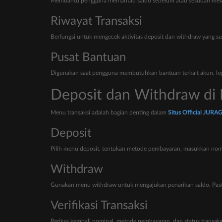
Membantu pengguna memantau saldo sebelum atau sesudah mela
Riwayat Transaksi
Berfungsi untuk mengecek aktivitas deposit dan withdraw yang s
Pusat Bantuan
Digunakan saat pengguna membutuhkan bantuan terkait akun, logi
Deposit dan Withdraw d
Menu transaksi adalah bagian penting dalam
Situs Official JUR
Deposit
Pilih menu deposit, tentukan metode pembayaran, masukkan nomina
Withdraw
Gunakan menu withdraw untuk mengajukan penarikan saldo. Pasti
Verifikasi Transaksi
Periksa kembali nominal, metode pembayaran, dan status transak