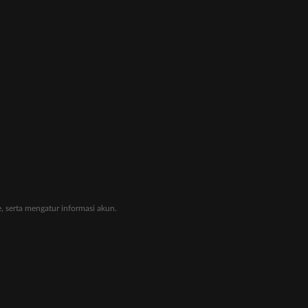
 serta mengatur informasi akun.