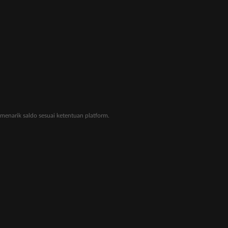
menarik saldo sesuai ketentuan platform.