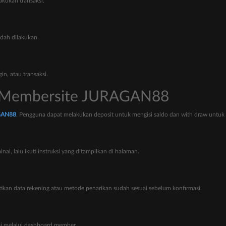
kukan transaksi.
udah dilakukan.
n, atau transaksi.
i Membersite JURAGAN88
AGAN88
. Pengguna dapat melakukan deposit untuk mengisi saldo dan with draw untuk 
l, lalu ikuti instruksi yang ditampilkan di halaman.
kan data rekening atau metode penarikan sudah sesuai sebelum konfirmasi.
si melalui dashboard member.