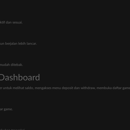
tif dan sesuai.
n berjalan lebih lancar.
mudah ditebak.
 Dashboard
 untuk melihat saldo, mengakses menu deposit dan withdraw, membuka daftar game,
tar game.