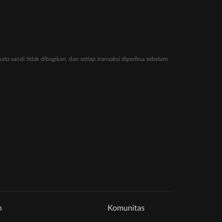
 sandi tidak dibagikan, dan setiap transaksi diperiksa sebelum
n
Komunitas