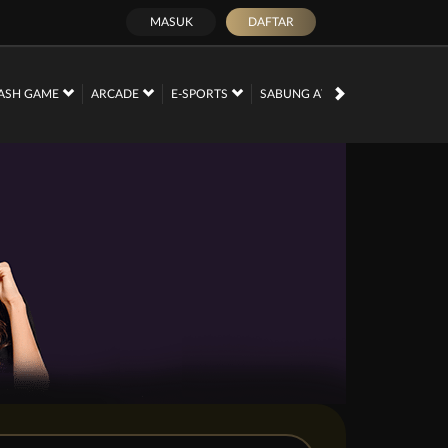
MASUK
DAFTAR
PROMOSI
ASH GAME
ARCADE
E-SPORTS
SABUNG AYAM