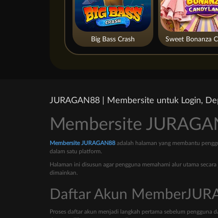
Big Bass Crash
JURAGAN88 | Membersite untuk Login, Dep
Membersite JURAGAN8
Membersite JURAGAN88
adalah halaman yang membantu pengguna
dalam satu platform.
Halaman ini disusun agar pengguna memahami alur utama secara 
dimainkan.
Daftar Akun Member
JUR
Proses daftar akun menjadi langkah pertama sebelum pengguna dap