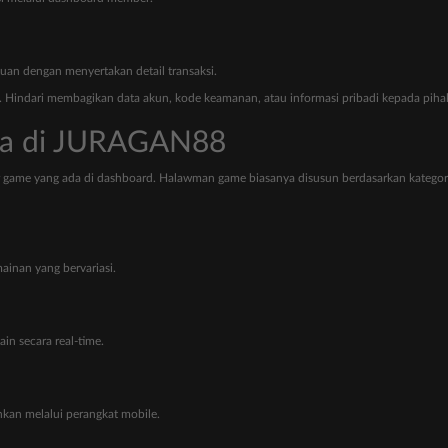
uan dengan menyertakan detail transaksi.
si. Hindari membagikan data akun, kode keamanan, atau informasi pribadi kepada pihak
dia di JURAGAN88
 game yang ada di dashboard. Halawman game biasanya disusun berdasarkan kategori, 
ainan yang bervariasi.
in secara real-time.
kan melalui perangkat mobile.