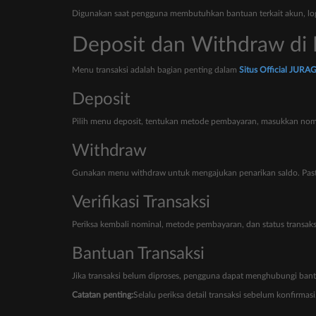
Digunakan saat pengguna membutuhkan bantuan terkait akun, logi
Deposit dan Withdraw d
Menu transaksi adalah bagian penting dalam
Situs Official JUR
Deposit
Pilih menu deposit, tentukan metode pembayaran, masukkan nomina
Withdraw
Gunakan menu withdraw untuk mengajukan penarikan saldo. Pasti
Verifikasi Transaksi
Periksa kembali nominal, metode pembayaran, dan status transak
Bantuan Transaksi
Jika transaksi belum diproses, pengguna dapat menghubungi bant
Catatan penting:
Selalu periksa detail transaksi sebelum konfirma