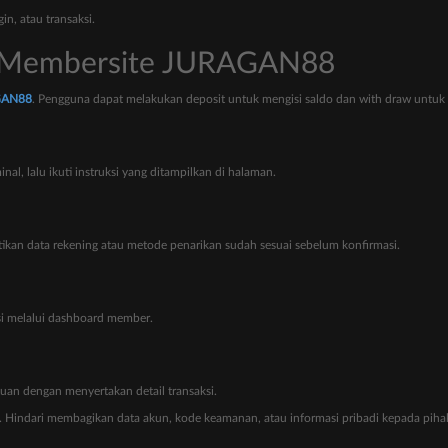
n, atau transaksi.
i Membersite JURAGAN88
AGAN88
. Pengguna dapat melakukan deposit untuk mengisi saldo dan with draw untuk 
l, lalu ikuti instruksi yang ditampilkan di halaman.
kan data rekening atau metode penarikan sudah sesuai sebelum konfirmasi.
si melalui dashboard member.
uan dengan menyertakan detail transaksi.
si. Hindari membagikan data akun, kode keamanan, atau informasi pribadi kepada pihak