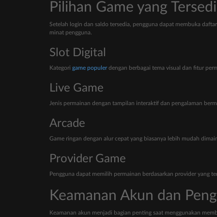
Pilihan Game yang Terse
Setelah login dan saldo tersedia, pengguna dapat membuka daftar
minat pengguna.
Slot Digital
Kategori
game populer
dengan berbagai tema visual dan fitur perm
Live Game
Jenis permainan dengan tampilan interaktif dan pengalaman berma
Arcade
Game ringan dengan alur cepat yang biasanya lebih mudah dimain
Provider Game
Pengguna dapat memilih permainan berdasarkan provider yang ter
Keamanan Akun dan Peng
Keamanan akun menjadi bagian penting saat menggunakan membersi