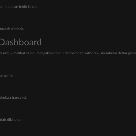
n berjalan lebih lancar.
mudah ditebak.
 Dashboard
 untuk melihat saldo, mengakses menu deposit dan withdraw, membuka daftar game,
tar game.
kukan transaksi.
udah dilakukan.