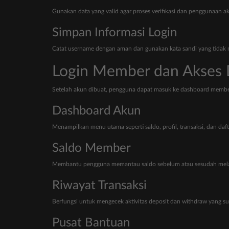
Gunakan data yang valid agar proses verifikasi dan penggunaan aku
Simpan Informasi Login
Catat username dengan aman dan gunakan kata sandi yang tidak 
Login Member dan Akses
Setelah akun dibuat, pengguna dapat masuk ke dashboard member
Dashboard Akun
Menampilkan menu utama seperti saldo, profil, transaksi, dan daf
Saldo Member
Membantu pengguna memantau saldo sebelum atau sesudah mela
Riwayat Transaksi
Berfungsi untuk mengecek aktivitas deposit dan withdraw yang s
Pusat Bantuan