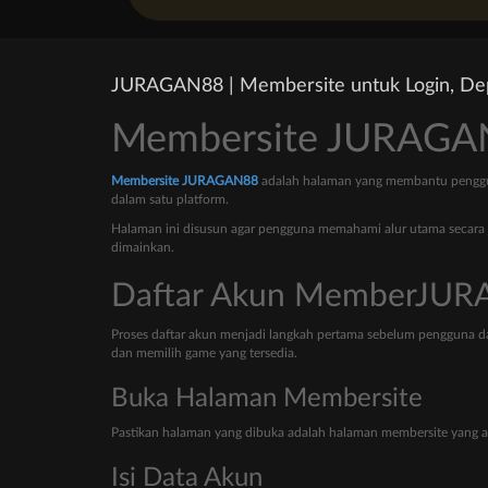
JURAGAN88 | Membersite untuk Login, Dep
Membersite JURAGAN8
Membersite JURAGAN88
adalah halaman yang membantu pengguna
dalam satu platform.
Halaman ini disusun agar pengguna memahami alur utama secara 
dimainkan.
Daftar Akun Member
JUR
Proses daftar akun menjadi langkah pertama sebelum pengguna dap
dan memilih game yang tersedia.
Buka Halaman Membersite
Pastikan halaman yang dibuka adalah halaman membersite yang ak
Isi Data Akun