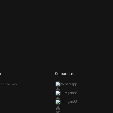
n
Komunitas
533298749
Whatsapp
Juragan88
Juragan88