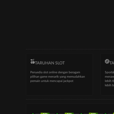
TARUHAN SLOT
T
Penyedia slot online dengan beragam
Sports
pilihan game menarik yang memudahkan
menawa
pemain untuk mencapai jackpot
lebih 
lebih 