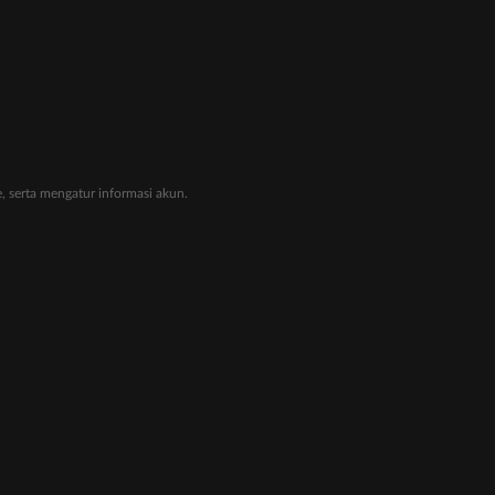
 serta mengatur informasi akun.