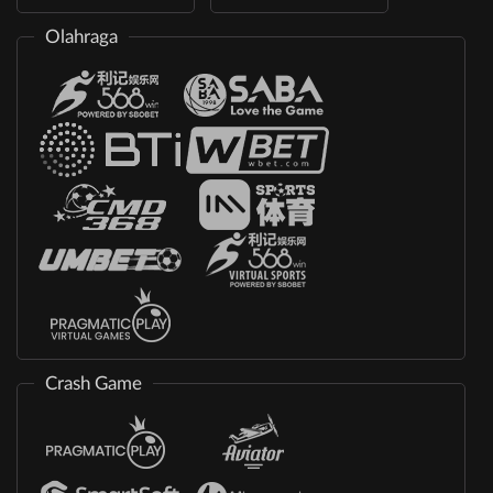
Olahraga
Crash Game