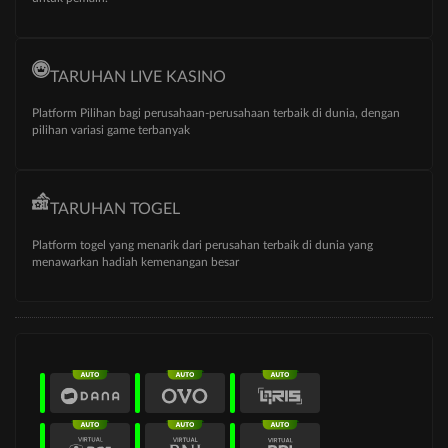
TARUHAN LIVE KASINO
Platform Pilihan bagi perusahaan-perusahaan terbaik di dunia, dengan
pilihan variasi game terbanyak
TARUHAN TOGEL
Platform togel yang menarik dari perusahan terbaik di dunia yang
menawarkan hadiah kemenangan besar