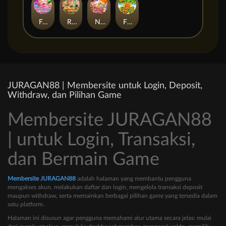
Fortune Money Boom
ROBIN HOOD
NIGHT MARKET 2
FORTUNE EGG
JURAGAN88 | Membersite untuk Login, Deposit,
Withdraw, dan Pilihan Game
Membersite JURAGAN88
| untuk Login, Transaksi,
dan Bermain Game
Membersite JURAGAN88
adalah halaman yang membantu pengguna
mengakses akun, melakukan daftar dan login, mengelola transaksi deposit
maupun withdraw, serta memainkan berbagai pilihan game yang tersedia dalam
satu platform.
Halaman ini disusun agar pengguna memahami alur utama secara jelas: mulai