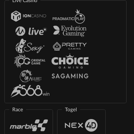
Live Casino
Race
Togel