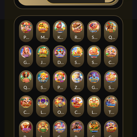
Poker Win
MUSCLE FORTUNE CAT
KONG ISLAND
REVOLVER HARE
SUPER ELEMENTS 2
Queen of Inca 2
GOLDEN IDOL
JUNGLE BANG BANG
DJ BOOM BOOM
Sugar Bang Bang 2
SUGAR BANG BANG PLUS
Chinese New Year Moreways
Queen of Inca
SUPER ELEMENTS
POKER WIN 2
ZEUS
GOLDEN GENIE
SUGAR BANG BANG
CHINESE NEW YEAR
LUXURY GOLDEN PANTHER
OPEN VAULT
CHILIHUAHUA
LUCKY FORTUNES
TREASURES OF ODIN